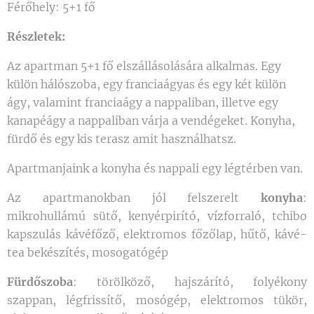
Férőhely: 5+1 fő
Részletek:
Az apartman 5+1 fő elszállásolására alkalmas. Egy
külön hálószoba, egy franciaágyas és egy két külön
ágy, valamint franciaágy a nappaliban, illetve egy
kanapéágy a nappaliban várja a vendégeket. Konyha,
fürdő és egy kis terasz amit használhatsz.
Apartmanjaink a konyha és nappali egy légtérben van.
Az apartmanokban jól felszerelt
konyha
:
mikrohullámú sütő, kenyérpirító, vízforraló, tchibo
kapszulás kávéfőző, elektromos főzőlap, hűtő, kávé-
tea bekészítés, mosogatógép
Fürdőszoba
: törölköző, hajszárító, folyékony
szappan, légfrissítő, mosógép, elektromos tükör,