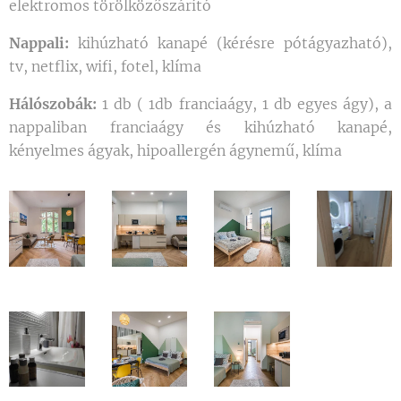
elektromos törölközőszárító
Nappali:
kihúzható kanapé (kérésre pótágyazható),
tv, netflix, wifi, fotel, klíma
Hálószobák:
1 db ( 1db franciaágy, 1 db egyes ágy), a
nappaliban franciaágy és kihúzható kanapé,
kényelmes ágyak, hipoallergén ágynemű, klíma