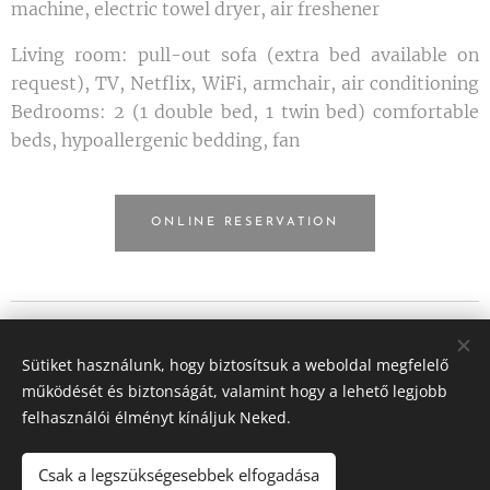
machine, electric towel dryer, air freshener
Living room: pull-out sofa (extra bed available on
request), TV, Netflix, WiFi, armchair, air conditioning
Bedrooms: 2 (1 double bed, 1 twin bed) comfortable
beds, hypoallergenic bedding, fan
ONLINE RESERVATION
2600 Vác, Széchenyi u.25.
NTAK registration number: EG21004748
Sütiket használunk, hogy biztosítsuk a weboldal megfelelő
GDPR
működését és biztonságát, valamint hogy a lehető legjobb
General Terms and Conditions
felhasználói élményt kínáljuk Neked.
Minden jog fenntartva 2020
Csak a legszükségesebbek elfogadása
Rules of Stafeta Boutique apartments
Cookies