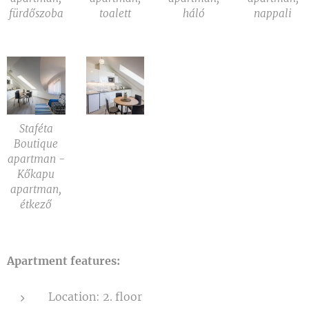
fürdőszoba
toalett
háló
nappali
Staféta
Boutique
apartman -
Kőkapu
apartman,
étkező
Apartment features:
Location: 2. floor