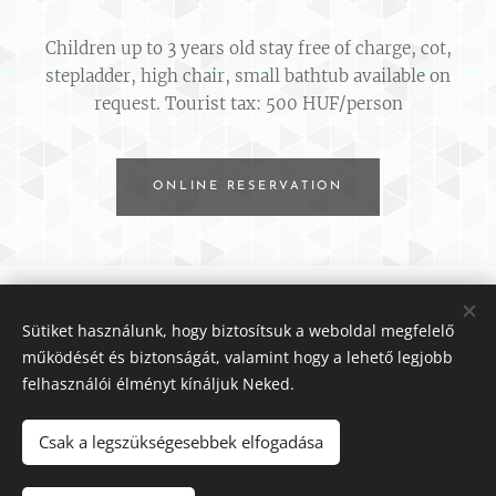
Children up to 3 years old stay free of charge, cot,
stepladder, high chair, small bathtub available on
request. Tourist tax: 500 HUF/person
ONLINE RESERVATION
2600 Vác, Széchenyi u.25.
NTAK registration number: EG21004748
Sütiket használunk, hogy biztosítsuk a weboldal megfelelő
GDPR
működését és biztonságát, valamint hogy a lehető legjobb
General Terms and Conditions
felhasználói élményt kínáljuk Neked.
Minden jog fenntartva 2020
Csak a legszükségesebbek elfogadása
Rules of Stafeta Boutique apartments
Cookies
Languages